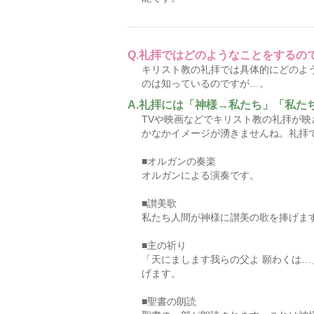
礼拝ではどのようなことをするの
キリスト教の礼拝では具体的にどのよ
のは知っているのですが…。
礼拝には「神様→私たち」「私た
TVや映画などでキリスト教の礼拝が
かなかイメージが湧きませんね。礼拝
■オルガンの奏楽
オルガンによる演奏です。
■讃美歌
私たち人間が神様に讃美の歌を捧げま
■主の祈り
「天にまします我らの父よ 願わくは
げます。
■聖書の朗読