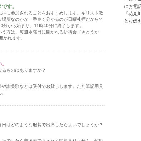
メです。
にお電
礼拝に参加されることをおすすめします。キリスト教
「花見
な場所なのかが一番良く分かるのが日曜礼拝だからで
とお伝
0分から始まり、11時40分に終了します。
いう方は、毎週水曜日に開かれる祈祷会（きとうか
ら開かれます。
い。
なるものはありますか？
書や讃美歌などは受付でお貸しします。ただ筆記用具
ん。
当日はどのような服装で出席したらよいでしょうか？
礼拝でしたら普段着でまったく問題ありません。牧師