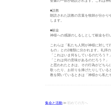
聖書の一部が朗読されます。これは神
■説教
朗読された説教の言葉を牧師が分かり
します。
■献金
神様への感謝のしるしとして献金を行
これらは「私たち人間が神様に対して
もの」との2種類に分かれます。礼拝
「これはいま何をしているのだろう？
「これは何の意味があるのだろう？」
と思われたときは、その行為がどちら
歌ったり、お祈りを捧げたりしている
教を聞いているときは「神様から私た
集会と活動
初めての方へ