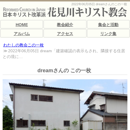
2022年06月05日 dreamさんのこの一枚
HOME
教会紹介
集会と活動
アルバム
アクセス
リンク集
わたしの教会この一枚
2022年06月05日 dream「建築確認の表示もされ、隣接する住居
との境に…
dreamさんの この一枚