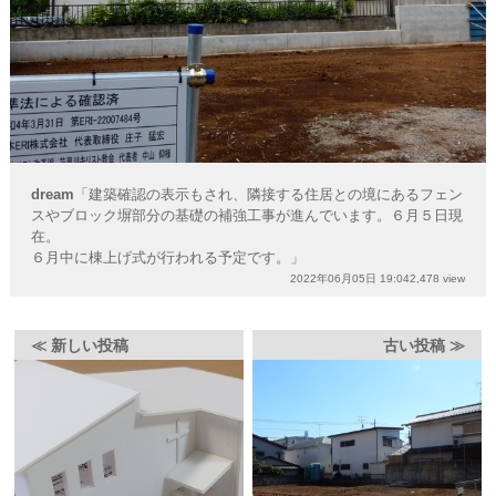
dream
「建築確認の表示もされ、隣接する住居との境にあるフェン
スやブロック塀部分の基礎の補強工事が進んでいます。６月５日現
在。
６月中に棟上げ式が行われる予定です。」
2022年06月05日 19:04
2,478 view
≪ 新しい投稿
古い投稿 ≫