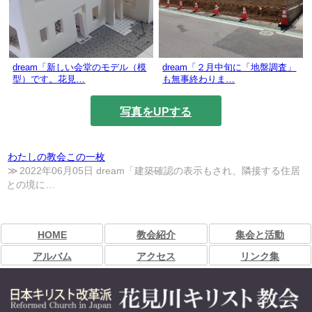
dream「新しい会堂のモデル（模
dream「２月中旬に「地盤調査」
型）です。花見…
も無事終わりま…
写真をUPする
わたしの教会この一枚
2022年06月05日 dream「建築確認の表示もされ、隣接する住居
との境に…
HOME
教会紹介
集会と活動
アルバム
アクセス
リンク集