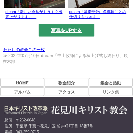
dream「新しい会堂がもうすぐ出
dream「基礎部分に各部屋ごとの
来上がります。…
仕切りもつきま…
写真をUPする
わたしの教会この一枚
2022年07月10日 dream「中山牧師による棟上げ式も終わり、現
在木部工…
HOME
教会紹介
集会と活動
アルバム
アクセス
リンク集
郵便
〒262-0048
住所
千葉県 千葉市花見川区 柏井町1丁目 18番7号
電話
043-259-0715